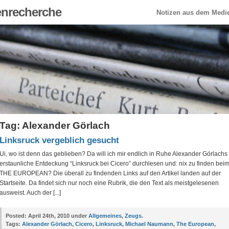
enrecherche
Notizen aus dem Medie
Tag: Alexander Görlach
Linksruck vergeblich gesucht
Ui, wo ist denn das geblieben? Da will ich mir endlich in Ruhe Alexander Görlachs
erstaunliche Entdeckung “Linksruck bei Cicero” durchlesen und: nix zu finden bei
THE EUROPEAN? Die überall zu findenden Links auf den Artikel landen auf der
Startseite. Da findet sich nur noch eine Rubrik, die den Text als meistgelesenen
ausweist. Auch der [...]
Posted:
April 24th, 2010 under
Allgemeines
,
Zeugs
.
Tags:
Alexander Görlach
,
Cicero
,
Linksruck
,
Michael Naumann
,
The European
,