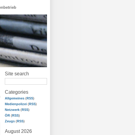
nbetrieb
Site search
Categories
m
Allgemeines
(
RSS
)
Medienpolizei
(
RSS
)
Netzwerk
(
RSS
)
ÖR
(
RSS
)
Zeugs
(
RSS
)
August 2026