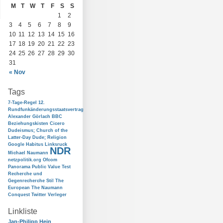
M
T
W
T
F
S
S
1
2
3
4
5
6
7
8
9
10
11
12
13
14
15
16
17
18
19
20
21
22
23
24
25
26
27
28
29
30
31
« Nov
Tags
7-Tage-Regel
12.
Rundfunkänderungsstaatsvertrag
Alexander Görlach
BBC
Beziehungskisten
Cicero
Dudeismus; Church of the
Latter-Day Dude; Religion
Google
Habitus
Linksruck
NDR
Michael Naumann
netzpolitik.org
Ofcom
Panorama
Public Value Test
Recherche und
Gegenrecherche
Stil
The
European
The Naumann
Conquest
Twitter
Verleger
Linkliste
Jan-Philipp Hein